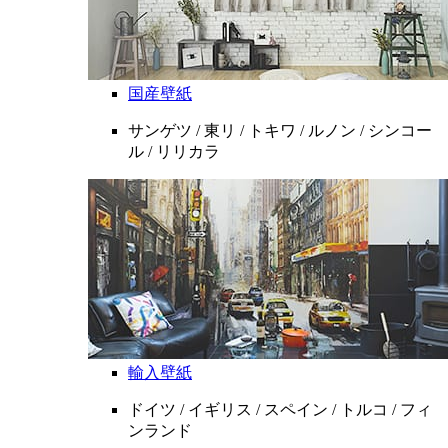
国産壁紙
サンゲツ / 東リ / トキワ / ルノン / シンコー
ル / リリカラ
輸入壁紙
ドイツ / イギリス / スペイン / トルコ / フィ
ンランド