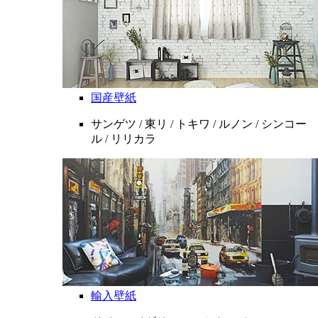
国産壁紙
サンゲツ / 東リ / トキワ / ルノン / シンコー
ル / リリカラ
輸入壁紙