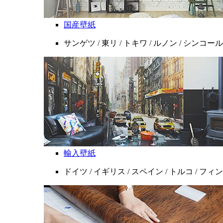
国産壁紙
サンゲツ / 東リ / トキワ / ルノン / シンコール
輸入壁紙
ドイツ / イギリス / スペイン / トルコ / フ