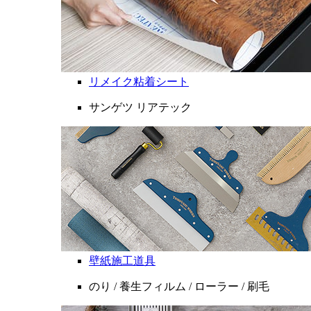
リメイク粘着シート
サンゲツ リアテック
壁紙施工道具
のり / 養生フィルム / ローラー / 刷毛