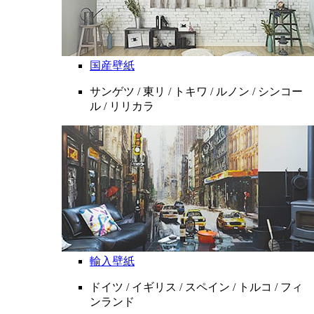
国産壁紙
サンゲツ / 東リ / トキワ / ルノン / シンコー
ル / リリカラ
輸入壁紙
ドイツ / イギリス / スペイン / トルコ / フィ
ンランド