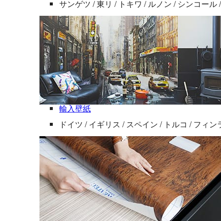
サンゲツ / 東リ / トキワ / ルノン / シンコール
輸入壁紙
ドイツ / イギリス / スペイン / トルコ / フィ