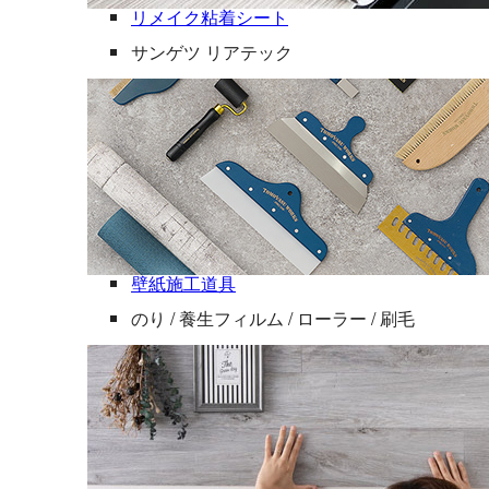
リメイク粘着シート
サンゲツ リアテック
壁紙施工道具
のり / 養生フィルム / ローラー / 刷毛