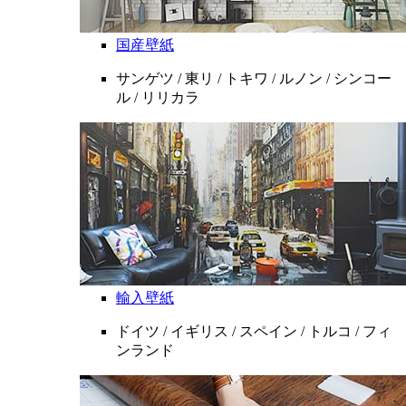
国産壁紙
サンゲツ / 東リ / トキワ / ルノン / シンコー
ル / リリカラ
輸入壁紙
ドイツ / イギリス / スペイン / トルコ / フィ
ンランド