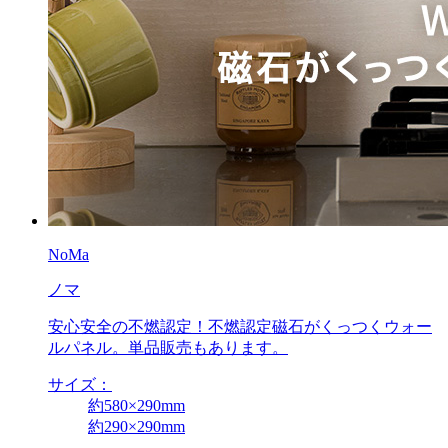
NoMa
ノマ
安心安全の不燃認定！不燃認定磁石がくっつくウォー
ルパネル。単品販売もあります。
サイズ：
約580×290mm
約290×290mm