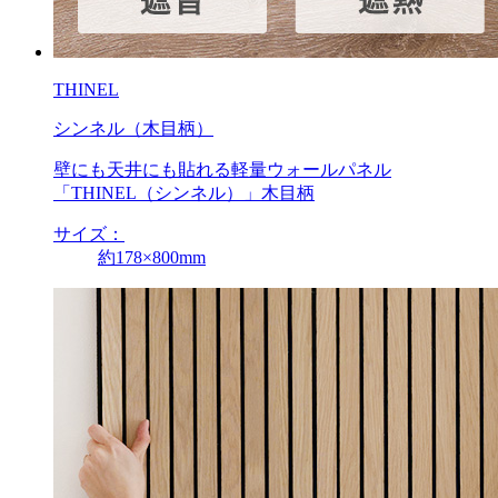
THINEL
シンネル（木目柄）
壁にも天井にも貼れる軽量ウォールパネル
「THINEL（シンネル）」木目柄
サイズ：
約178×800mm