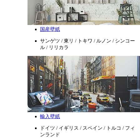
国産壁紙
サンゲツ / 東リ / トキワ / ルノン / シンコー
ル / リリカラ
輸入壁紙
ドイツ / イギリス / スペイン / トルコ / フィ
ンランド