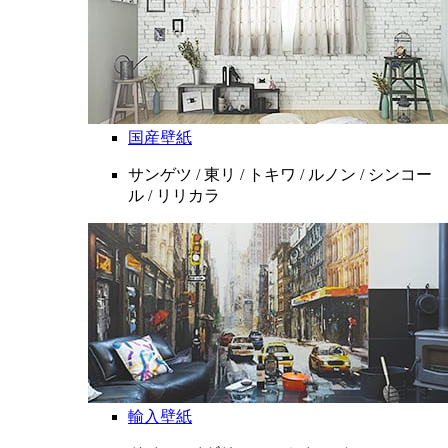
国産壁紙
サンゲツ / 東リ / トキワ / ルノン / シンコー
ル / リリカラ
輸入壁紙