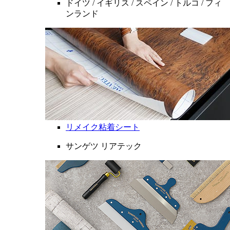
ドイツ / イギリス / スペイン / トルコ / フィ
ンランド
リメイク粘着シート
サンゲツ リアテック