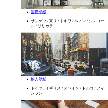
国産壁紙
サンゲツ / 東リ / トキワ / ルノン / シンコー
ル / リリカラ
輸入壁紙
ドイツ / イギリス / スペイン / トルコ / フィ
ンランド