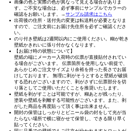
画像の色と実際の色が異なって見える場合がありま
す。ご不安な場合は、必ず事前にサンプルでカラーの
確認をお願いします。→
サンプル請求はこちら
出荷後の住所・送付先の変更は転送料が必要となりま
すので、ご注文前にお届け先住所を必ずご確認くださ
い。
のり付き壁紙は2週間以内にご使用ください。糊が乾き
壁紙かきれいに張り付かなくなります。
【お届け時の状態について】
壁紙の端にメーカー入荷時の伝票が直接貼付されてい
る場合がございます。 伝票箇所を使用しない前提で、
あらかじめご注文サイズより余裕を持った長さでお届
けしております。 無理に剥がそうとすると壁紙が破損
する恐れがございますので、剥がさずに伝票部分を切
り落としてご使用いただくことを推奨いたします。
壁紙を剥がすことは可能ですが、糊あとが残ったり、
塗装や壁紙を剥離する可能性がございます。また、剥
がした商品を再度貼って頂く事は出来ません。
開封の保管はしっかりとビニール袋の封をして光が当
たらない場所で横に寝かせて保管し、できる限り早く
貼ってください。
同じ品番での壁紙でもご注文が分かれますとロットが