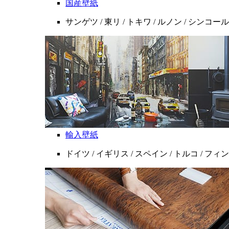
国産壁紙
サンゲツ / 東リ / トキワ / ルノン / シンコール
輸入壁紙
ドイツ / イギリス / スペイン / トルコ / フ