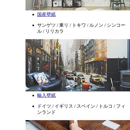
国産壁紙
サンゲツ / 東リ / トキワ / ルノン / シンコー
ル / リリカラ
輸入壁紙
ドイツ / イギリス / スペイン / トルコ / フィ
ンランド