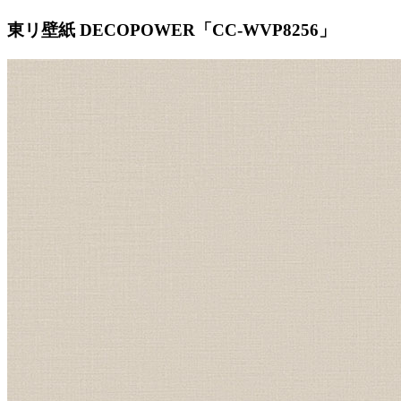
東リ壁紙 DECOPOWER「CC-WVP8256」