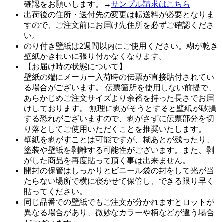
確認をお願いします。→
サンプル請求はこちら
出荷後の住所・送付先の変更は転送料が必要となりま
すので、ご注文前にお届け先住所を必ずご確認くださ
い。
のり付き壁紙は2週間以内にご使用ください。糊が乾き
壁紙かきれいに張り付かなくなります。
【お届け時の状態について】
壁紙の端にメーカー入荷時の伝票が直接貼付されてい
る場合がございます。 伝票箇所を使用しない前提で、
あらかじめご注文サイズより余裕を持った長さでお届
けしております。 無理に剥がそうとすると壁紙が破損
する恐れがございますので、剥がさずに伝票部分を切
り落としてご使用いただくことを推奨いたします。
壁紙を剥がすことは可能ですが、糊あとが残ったり、
塗装や壁紙を剥離する可能性がございます。また、剥
がした商品を再度貼って頂く事は出来ません。
開封の保管はしっかりとビニール袋の封をして光が当
たらない場所で横に寝かせて保管し、できる限り早く
貼ってください。
同じ品番での壁紙でもご注文が分かれますとロットが
異なる場合があり、微妙なカラーや柄などが違う場合