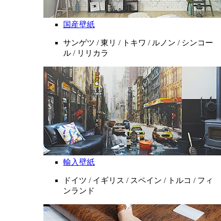
国産壁紙
サンゲツ / 東リ / トキワ / ルノン / シンコー
ル / リリカラ
輸入壁紙
ドイツ / イギリス / スペイン / トルコ / フィ
ンランド