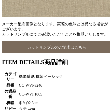
メーカー配布画像となります。実際の色味とは異なる場合が
ございます。
カットサンプルにてご確認いただくことを推奨いたします。
カットサンプルのご請求はこちら
ITEM DETAILS
商品詳細
カテゴ
機能壁紙 抗菌ベーシック
リー
品番
CC-WVP8246
共通品
CC-WVF1065
番
横幅
巾約92.3cm
リピー
タテ --cm