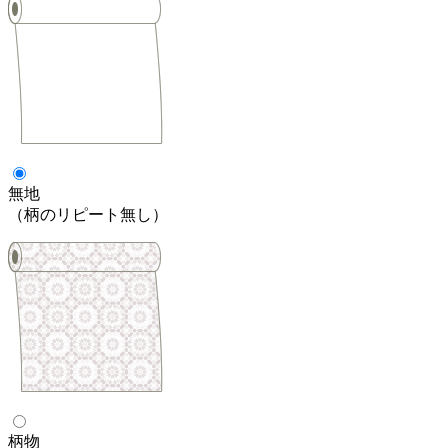
無地
（柄のリピート無し）
柄物