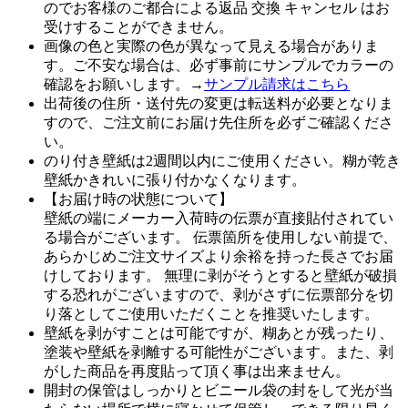
のでお客様のご都合による返品 交換 キャンセル はお
受けすることができません。
画像の色と実際の色が異なって見える場合がありま
す。ご不安な場合は、必ず事前にサンプルでカラーの
確認をお願いします。→
サンプル請求はこちら
出荷後の住所・送付先の変更は転送料が必要となりま
すので、ご注文前にお届け先住所を必ずご確認くださ
い。
のり付き壁紙は2週間以内にご使用ください。糊が乾き
壁紙かきれいに張り付かなくなります。
【お届け時の状態について】
壁紙の端にメーカー入荷時の伝票が直接貼付されてい
る場合がございます。 伝票箇所を使用しない前提で、
あらかじめご注文サイズより余裕を持った長さでお届
けしております。 無理に剥がそうとすると壁紙が破損
する恐れがございますので、剥がさずに伝票部分を切
り落としてご使用いただくことを推奨いたします。
壁紙を剥がすことは可能ですが、糊あとが残ったり、
塗装や壁紙を剥離する可能性がございます。また、剥
がした商品を再度貼って頂く事は出来ません。
開封の保管はしっかりとビニール袋の封をして光が当