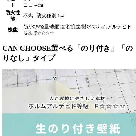
ト
ヨコ --cm
防火性
不燃 防火種別 1-4
能
防かび/軽量/表面強化/抗菌/撥水/ホルムアルデヒド
機能
等級 F☆☆☆☆
CAN CHOOSE
選べる「のり付き」「の
りなし」タイプ