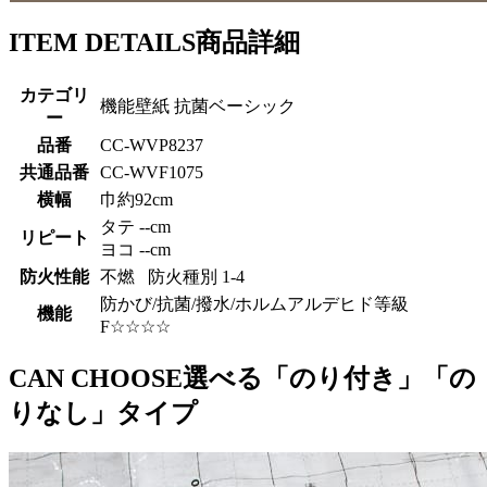
ITEM DETAILS
商品詳細
カテゴリ
機能壁紙 抗菌ベーシック
ー
品番
CC-WVP8237
共通品番
CC-WVF1075
横幅
巾約92cm
タテ --cm
リピート
ヨコ --cm
防火性能
不燃 防火種別 1-4
防かび/抗菌/撥水/ホルムアルデヒド等級
機能
F☆☆☆☆
CAN CHOOSE
選べる「のり付き」「の
りなし」タイプ