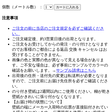
個数（メートル数） ：
注意事項
ご注文の前に当店のご注文規定を必ずご確認くださ
い。
ご注文確定後、約3営業日後の出荷となります。
ご注文をお受けしてからの発注・のり付けとなります
のでお客様のご都合による返品 交換 キャンセル はお
受けすることができません。
画像の色と実際の色が異なって見える場合がありま
す。ご不安な場合は、必ず事前にサンプルでカラーの
確認をお願いします。→
サンプル請求はこちら
出荷後の住所・送付先の変更は転送料が必要となりま
すので、ご注文前にお届け先住所を必ずご確認くださ
い。
のり付き壁紙は2週間以内にご使用ください。糊が乾き
壁紙かきれいに張り付かなくなります。
【お届け時の状態について】
壁紙の端にメーカー入荷時の伝票が直接貼付されてい