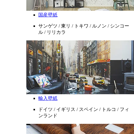
国産壁紙
サンゲツ / 東リ / トキワ / ルノン / シンコー
ル / リリカラ
輸入壁紙
ドイツ / イギリス / スペイン / トルコ / フィ
ンランド