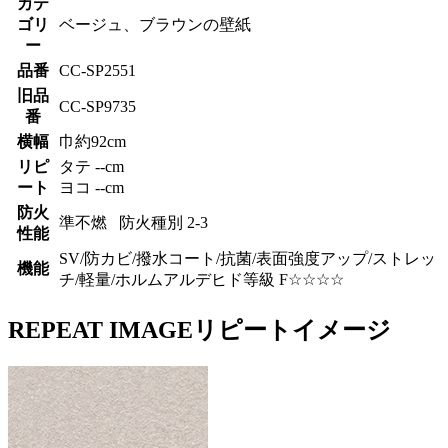
カテ
ゴリ
ベージュ、ブラウンの壁紙
ー
品番
CC-SP2551
旧品
CC-SP9735
番
横幅
巾約92cm
リピ
タテ --cm
ート
ヨコ --cm
防火
準不燃 防火種別 2-3
性能
SV/防カビ/撥水コート/抗菌/表面強度アップ/ストレッ
機能
チ/軽量/ホルムアルデヒド等級 F☆☆☆☆
REPEAT IMAGE
リピートイメージ