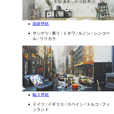
国産壁紙
サンゲツ / 東リ / トキワ / ルノン / シンコー
ル / リリカラ
輸入壁紙
ドイツ / イギリス / スペイン / トルコ / フィ
ンランド