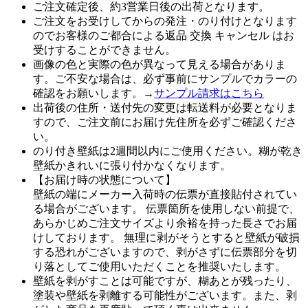
ご注文確定後、約3営業日後の出荷となります。
ご注文をお受けしてからの発注・のり付けとなります
のでお客様のご都合による返品 交換 キャンセル はお
受けすることができません。
画像の色と実際の色が異なって見える場合がありま
す。ご不安な場合は、必ず事前にサンプルでカラーの
確認をお願いします。→
サンプル請求はこちら
出荷後の住所・送付先の変更は転送料が必要となりま
すので、ご注文前にお届け先住所を必ずご確認くださ
い。
のり付き壁紙は2週間以内にご使用ください。糊が乾き
壁紙かきれいに張り付かなくなります。
【お届け時の状態について】
壁紙の端にメーカー入荷時の伝票が直接貼付されてい
る場合がございます。 伝票箇所を使用しない前提で、
あらかじめご注文サイズより余裕を持った長さでお届
けしております。 無理に剥がそうとすると壁紙が破損
する恐れがございますので、剥がさずに伝票部分を切
り落としてご使用いただくことを推奨いたします。
壁紙を剥がすことは可能ですが、糊あとが残ったり、
塗装や壁紙を剥離する可能性がございます。また、剥