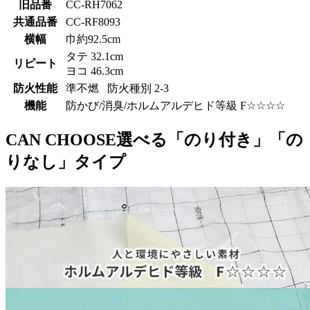
旧品番
CC-RH7062
共通品番
CC-RF8093
横幅
巾約92.5cm
タテ 32.1cm
リピート
ヨコ 46.3cm
防火性能
準不燃 防火種別 2-3
機能
防かび/消臭/ホルムアルデヒド等級 F☆☆☆☆
CAN CHOOSE
選べる「のり付き」「の
りなし」タイプ