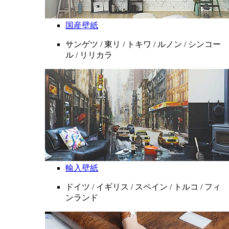
国産壁紙
サンゲツ / 東リ / トキワ / ルノン / シンコー
ル / リリカラ
輸入壁紙
ドイツ / イギリス / スペイン / トルコ / フィ
ンランド