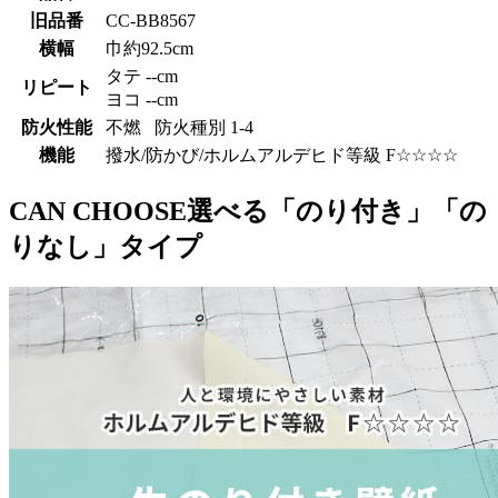
旧品番
CC-BB8567
横幅
巾約92.5cm
タテ --cm
リピート
ヨコ --cm
防火性能
不燃 防火種別 1-4
機能
撥水/防かび/ホルムアルデヒド等級 F☆☆☆☆
CAN CHOOSE
選べる「のり付き」「の
りなし」タイプ