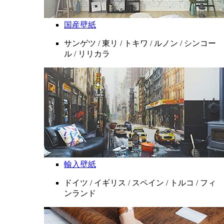
国産壁紙
サンゲツ / 東リ / トキワ / ルノン / シンコー
ル / リリカラ
輸入壁紙
ドイツ / イギリス / スペイン / トルコ / フィ
ンランド