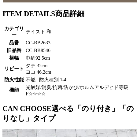
ITEM DETAILS
商品詳細
カテゴリ
テイスト 和
ー
品番
CC-BB2633
旧品番
CC-BB8546
横幅
巾約92.5cm
タテ 32cm
リピート
ヨコ 46.2cm
防火性能
不燃 防火種別 1-4
光触媒/消臭/抗菌/防かび/ホルムアルデヒド等級
機能
F☆☆☆☆
CAN CHOOSE
選べる「のり付き」「の
りなし」タイプ