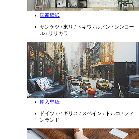
国産壁紙
サンゲツ / 東リ / トキワ / ルノン / シンコー
ル / リリカラ
輸入壁紙
ドイツ / イギリス / スペイン / トルコ / フィ
ンランド