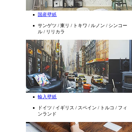
国産壁紙
サンゲツ / 東リ / トキワ / ルノン / シンコー
ル / リリカラ
輸入壁紙
ドイツ / イギリス / スペイン / トルコ / フィ
ンランド