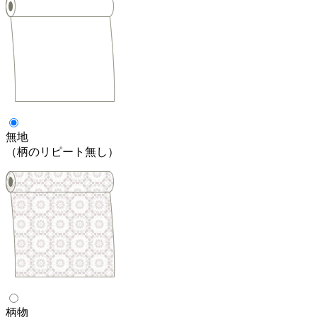
無地
（柄のリピート無し）
柄物