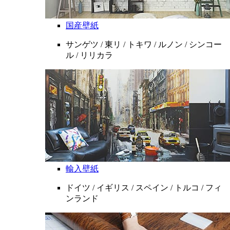
国産壁紙
サンゲツ / 東リ / トキワ / ルノン / シンコー
ル / リリカラ
輸入壁紙
ドイツ / イギリス / スペイン / トルコ / フィ
ンランド