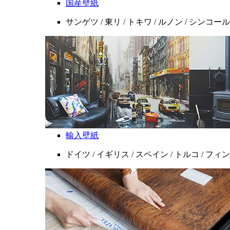
国産壁紙
サンゲツ / 東リ / トキワ / ルノン / シンコール
輸入壁紙
ドイツ / イギリス / スペイン / トルコ / フ