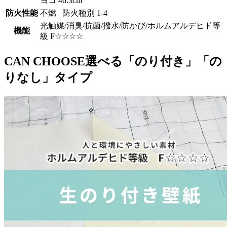
ヨコ 46.3cm
防火性能
不燃 防火種別 1-4
光触媒/消臭/抗菌/撥水/防かび/ホルムアルデヒド等
機能
級 F☆☆☆☆
CAN CHOOSE
選べる「のり付き」「の
りなし」タイプ