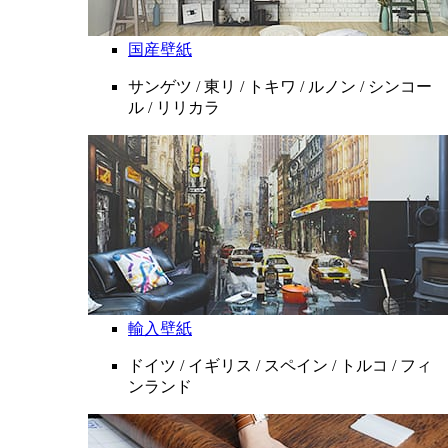
国産壁紙
サンゲツ / 東リ / トキワ / ルノン / シンコー
ル / リリカラ
輸入壁紙
ドイツ / イギリス / スペイン / トルコ / フィ
ンランド