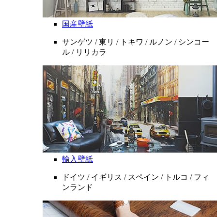
国産壁紙
サンゲツ / 東リ / トキワ / ルノン / シンコー
ル / リリカラ
輸入壁紙
ドイツ / イギリス / スペイン / トルコ / フィ
ンランド