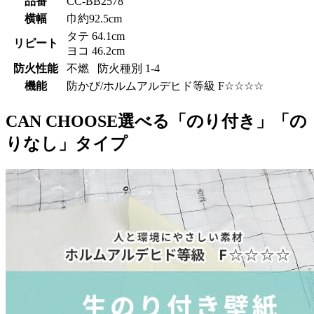
品番
CC-BB2578
横幅
巾約92.5cm
タテ 64.1cm
リピート
ヨコ 46.2cm
防火性能
不燃 防火種別 1-4
機能
防かび/ホルムアルデヒド等級 F☆☆☆☆
CAN CHOOSE
選べる「のり付き」「の
りなし」タイプ