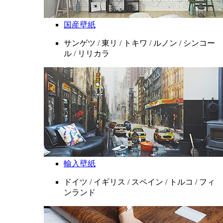
国産壁紙
サンゲツ / 東リ / トキワ / ルノン / シンコー
ル / リリカラ
輸入壁紙
ドイツ / イギリス / スペイン / トルコ / フィ
ンランド