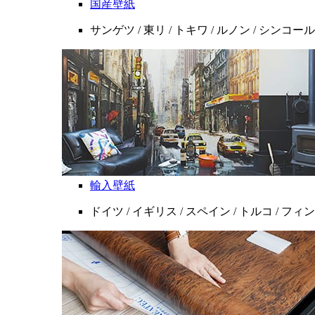
国産壁紙
サンゲツ / 東リ / トキワ / ルノン / シンコール
輸入壁紙
ドイツ / イギリス / スペイン / トルコ / フ