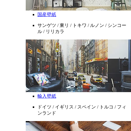
国産壁紙
サンゲツ / 東リ / トキワ / ルノン / シンコー
ル / リリカラ
輸入壁紙
ドイツ / イギリス / スペイン / トルコ / フィ
ンランド