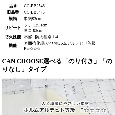
品番
CC-BB2546
旧品番
CC-BB8475
横幅
巾約93cm
タテ 125.1cm
リピート
ヨコ 93cm
防火性能
不燃 防火種別 1-4
表面強化/防かび/ホルムアルデヒド等級
機能
F☆☆☆☆
CAN CHOOSE
選べる「のり付き」「の
りなし」タイプ