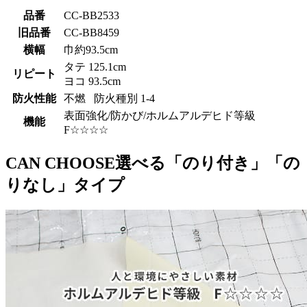
品番
CC-BB2533
旧品番
CC-BB8459
横幅
巾約93.5cm
タテ 125.1cm
リピート
ヨコ 93.5cm
防火性能
不燃 防火種別 1-4
表面強化/防かび/ホルムアルデヒド等級
機能
F☆☆☆☆
CAN CHOOSE
選べる「のり付き」「の
りなし」タイプ