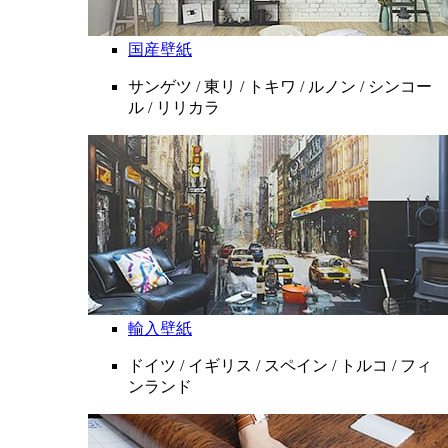
国産壁紙
サンゲツ / 東リ / トキワ / ルノン / シンコー
ル / リリカラ
輸入壁紙
ドイツ / イギリス / スペイン / トルコ / フィ
ンランド