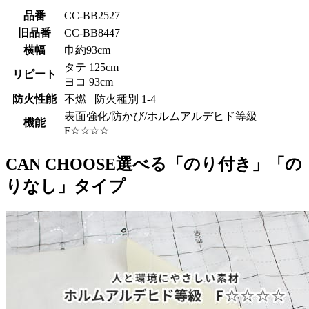
品番
CC-BB2527
旧品番
CC-BB8447
横幅
巾約93cm
タテ 125cm
リピート
ヨコ 93cm
防火性能
不燃 防火種別 1-4
表面強化/防かび/ホルムアルデヒド等級
機能
F☆☆☆☆
CAN CHOOSE
選べる「のり付き」「の
りなし」タイプ