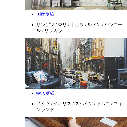
国産壁紙
サンゲツ / 東リ / トキワ / ルノン / シンコー
ル / リリカラ
輸入壁紙
ドイツ / イギリス / スペイン / トルコ / フィ
ンランド