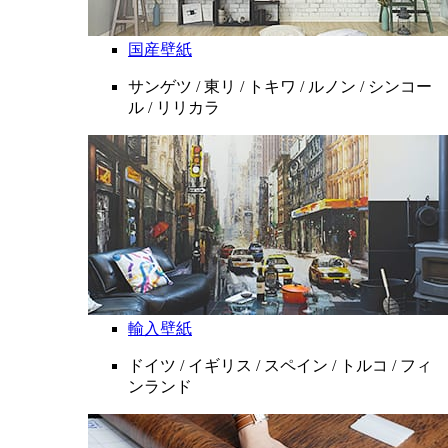
国産壁紙
サンゲツ / 東リ / トキワ / ルノン / シンコー
ル / リリカラ
輸入壁紙
ドイツ / イギリス / スペイン / トルコ / フィ
ンランド