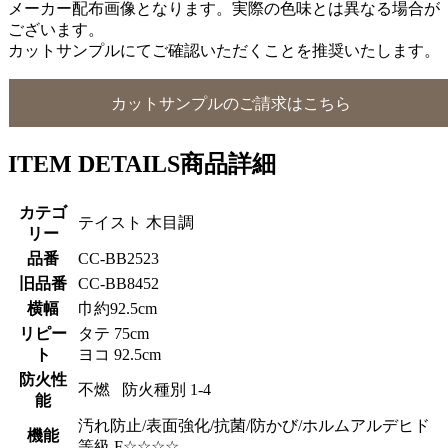
メーカー配布画像となります。実際の色味とは異なる場合が
ございます。
カットサンプルにてご確認いただくことを推奨いたします。
カットサンプルのご請求はこちら
ITEM DETAILS
商品詳細
カテゴ
テイスト 木目調
リー
品番
CC-BB2523
旧品番
CC-BB8452
横幅
巾約92.5cm
リピー
タテ 75cm
ト
ヨコ 92.5cm
防火性
不燃 防火種別 1-4
能
汚れ防止/表面強化/抗菌/防かび/ホルムアルデヒド
機能
等級 F☆☆☆☆