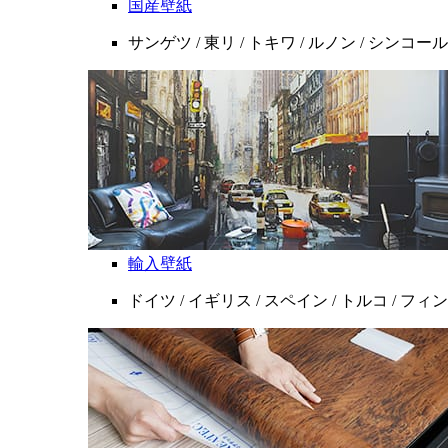
国産壁紙
サンゲツ / 東リ / トキワ / ルノン / シンコール
輸入壁紙
ドイツ / イギリス / スペイン / トルコ / フ