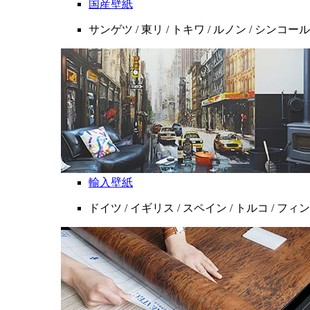
国産壁紙
サンゲツ / 東リ / トキワ / ルノン / シンコール
輸入壁紙
ドイツ / イギリス / スペイン / トルコ / フ