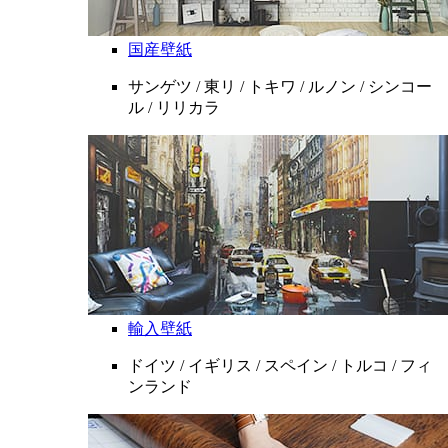
国産壁紙
サンゲツ / 東リ / トキワ / ルノン / シンコー
ル / リリカラ
輸入壁紙
ドイツ / イギリス / スペイン / トルコ / フィ
ンランド