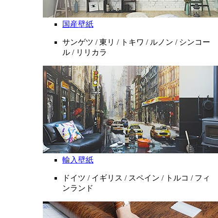
国産壁紙
サンゲツ / 東リ / トキワ / ルノン / シンコー
ル / リリカラ
輸入壁紙
ドイツ / イギリス / スペイン / トルコ / フィ
ンランド