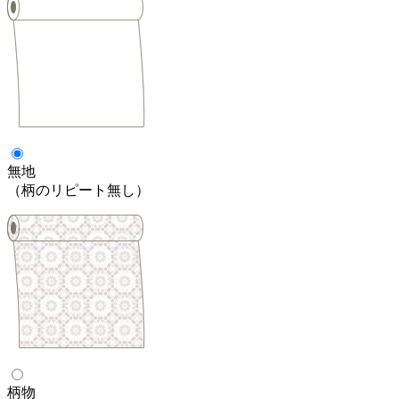
無地
（柄のリピート無し）
柄物