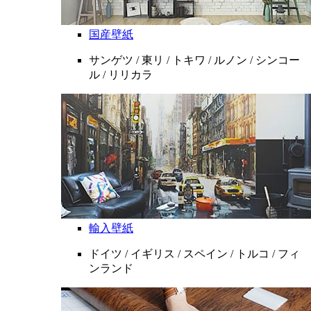
国産壁紙
サンゲツ / 東リ / トキワ / ルノン / シンコー
ル / リリカラ
輸入壁紙
ドイツ / イギリス / スペイン / トルコ / フィ
ンランド