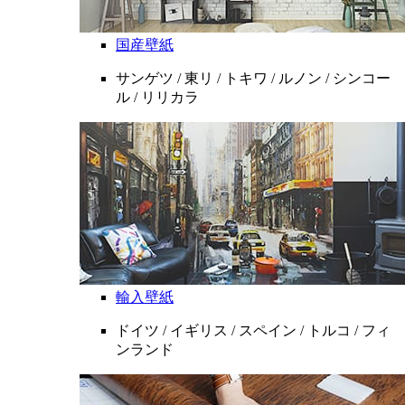
国産壁紙
サンゲツ / 東リ / トキワ / ルノン / シンコー
ル / リリカラ
輸入壁紙
ドイツ / イギリス / スペイン / トルコ / フィ
ンランド