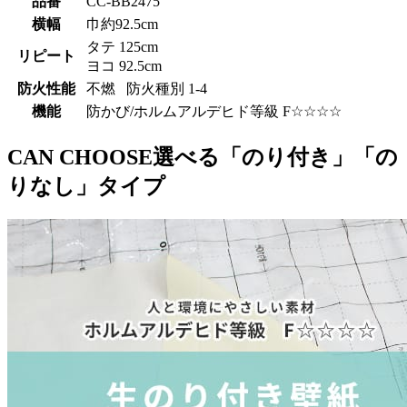
品番
CC-BB2475
横幅
巾約92.5cm
タテ 125cm
リピート
ヨコ 92.5cm
防火性能
不燃 防火種別 1-4
機能
防かび/ホルムアルデヒド等級 F☆☆☆☆
CAN CHOOSE
選べる「のり付き」「の
りなし」タイプ