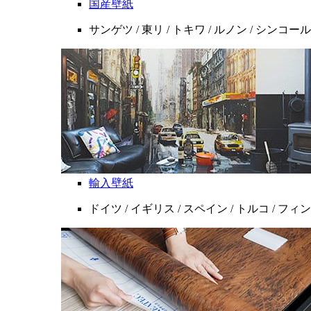
国産壁紙
サンゲツ / 東リ / トキワ / ルノン / シンコール
輸入壁紙
ドイツ / イギリス / スペイン / トルコ / フ