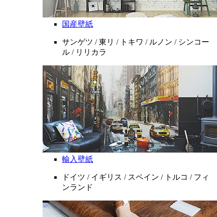
国産壁紙
サンゲツ / 東リ / トキワ / ルノン / シンコー
ル / リリカラ
輸入壁紙
ドイツ / イギリス / スペイン / トルコ / フィ
ンランド