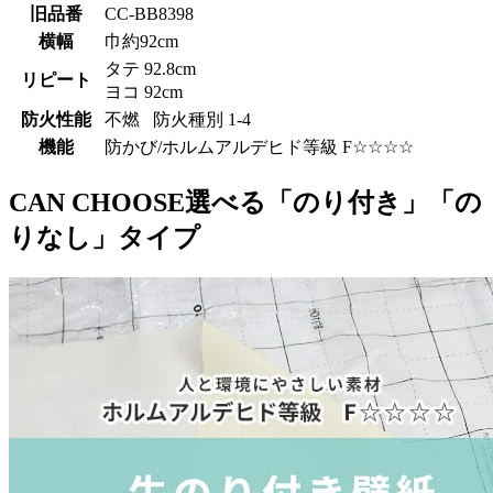
旧品番
CC-BB8398
横幅
巾約92cm
タテ 92.8cm
リピート
ヨコ 92cm
防火性能
不燃 防火種別 1-4
機能
防かび/ホルムアルデヒド等級 F☆☆☆☆
CAN CHOOSE
選べる「のり付き」「の
りなし」タイプ