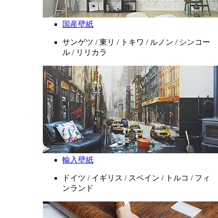
国産壁紙
サンゲツ / 東リ / トキワ / ルノン / シンコー
ル / リリカラ
輸入壁紙
ドイツ / イギリス / スペイン / トルコ / フィ
ンランド