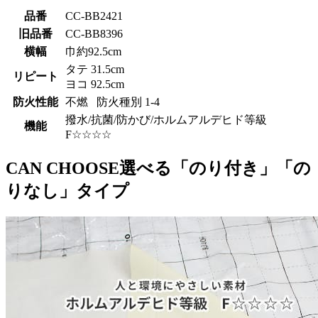
品番
CC-BB2421
旧品番
CC-BB8396
横幅
巾約92.5cm
タテ 31.5cm
リピート
ヨコ 92.5cm
防火性能
不燃 防火種別 1-4
撥水/抗菌/防かび/ホルムアルデヒド等級
機能
F☆☆☆☆
CAN CHOOSE
選べる「のり付き」「の
りなし」タイプ