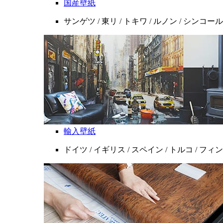
国産壁紙
サンゲツ / 東リ / トキワ / ルノン / シンコール
輸入壁紙
ドイツ / イギリス / スペイン / トルコ / フ