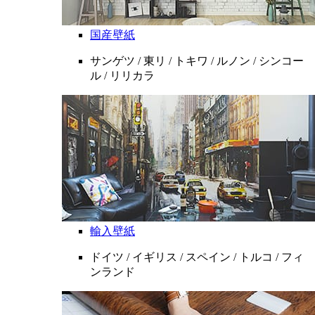
国産壁紙
サンゲツ / 東リ / トキワ / ルノン / シンコー
ル / リリカラ
輸入壁紙
ドイツ / イギリス / スペイン / トルコ / フィ
ンランド