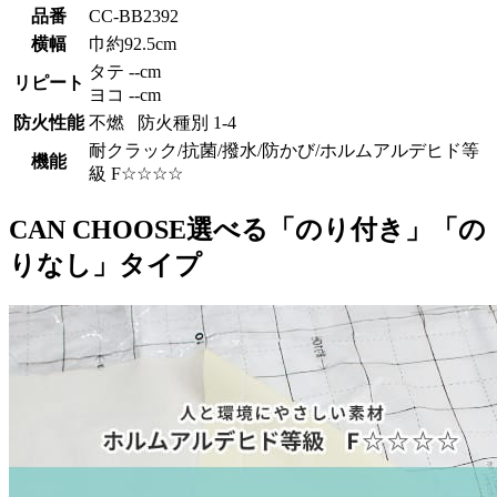
品番
CC-BB2392
横幅
巾約92.5cm
タテ --cm
リピート
ヨコ --cm
防火性能
不燃 防火種別 1-4
耐クラック/抗菌/撥水/防かび/ホルムアルデヒド等
機能
級 F☆☆☆☆
CAN CHOOSE
選べる「のり付き」「の
りなし」タイプ