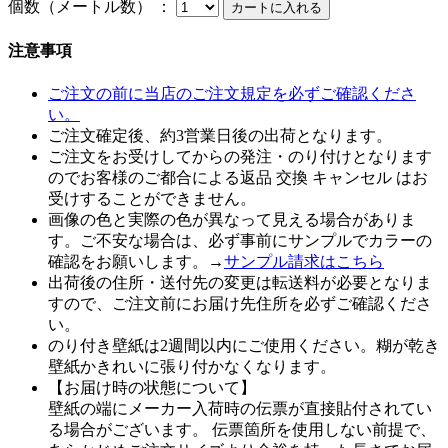
個数（メートル数） ：
注意事項
ご注文の前に当店のご注文規定を必ずご確認くださ
い。
ご注文確定後、約3営業日後の出荷となります。
ご注文をお受けしてからの発注・のり付けとなります
のでお客様のご都合による返品 交換 キャンセル はお
受けすることができません。
画像の色と実際の色が異なって見える場合がありま
す。ご不安な場合は、必ず事前にサンプルでカラーの
確認をお願いします。→
サンプル請求はこちら
出荷後の住所・送付先の変更は転送料が必要となりま
すので、ご注文前にお届け先住所を必ずご確認くださ
い。
のり付き壁紙は2週間以内にご使用ください。糊が乾き
壁紙かきれいに張り付かなくなります。
【お届け時の状態について】
壁紙の端にメーカー入荷時の伝票が直接貼付されてい
る場合がございます。 伝票箇所を使用しない前提で、