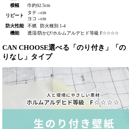
横幅
巾約92.5cm
タテ --cm
リピート
ヨコ --cm
防火性能
不燃 防火種別 1-4
機能
透湿/防かび/ホルムアルデヒド等級 F☆☆☆☆
CAN CHOOSE
選べる「のり付き」「の
りなし」タイプ