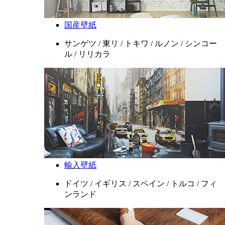
国産壁紙
サンゲツ / 東リ / トキワ / ルノン / シンコー
ル / リリカラ
輸入壁紙
ドイツ / イギリス / スペイン / トルコ / フィ
ンランド