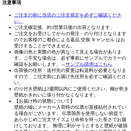
注意事項
ご注文の前に当店のご注文規定を必ずご確認くださ
い。
ご注文確定後、約3営業日後の出荷となります。
ご注文をお受けしてからの発注・のり付けとなります
のでお客様のご都合による返品 交換 キャンセル はお
受けすることができません。
画像の色と実際の色が異なって見える場合がありま
す。ご不安な場合は、必ず事前にサンプルでカラーの
確認をお願いします。→
サンプル請求はこちら
出荷後の住所・送付先の変更は転送料が必要となりま
すので、ご注文前にお届け先住所を必ずご確認くださ
い。
のり付き壁紙は2週間以内にご使用ください。糊が乾き
壁紙かきれいに張り付かなくなります。
【お届け時の状態について】
壁紙の端にメーカー入荷時の伝票が直接貼付されてい
る場合がございます。 伝票箇所を使用しない前提で、
あらかじめご注文サイズより余裕を持った長さでお届
けしております。 無理に剥がそうとすると壁紙が破損