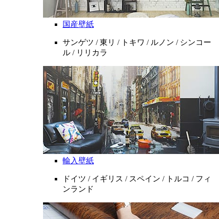
国産壁紙
サンゲツ / 東リ / トキワ / ルノン / シンコー
ル / リリカラ
輸入壁紙
ドイツ / イギリス / スペイン / トルコ / フィ
ンランド