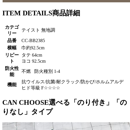
ITEM DETAILS
商品詳細
カテゴ
テイスト 無地調
リー
品番
CC-BB2385
横幅
巾約92.5cm
リピー
タテ 64cm
ト
ヨコ 92.5cm
防火性
不燃 防火種別 1-4
能
抗ウイルス/抗菌/耐クラック/防かび/ホルムアルデ
機能
ヒド等級 F☆☆☆☆
CAN CHOOSE
選べる「のり付き」「の
りなし」タイプ