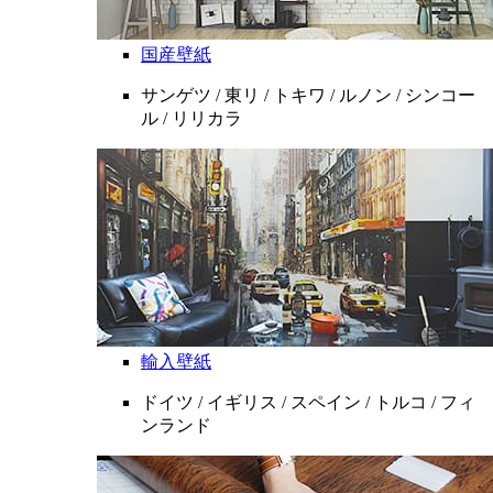
国産壁紙
サンゲツ / 東リ / トキワ / ルノン / シンコー
ル / リリカラ
輸入壁紙
ドイツ / イギリス / スペイン / トルコ / フィ
ンランド