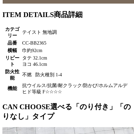
ITEM DETAILS
商品詳細
カテゴ
テイスト 無地調
リー
品番
CC-BB2365
横幅
巾約92cm
リピー
タテ 32.1cm
ト
ヨコ 46.1cm
防火性
不燃 防火種別 1-4
能
抗ウイルス/抗菌/耐クラック/防かび/ホルムアルデ
機能
ヒド等級 F☆☆☆☆
CAN CHOOSE
選べる「のり付き」「の
りなし」タイプ