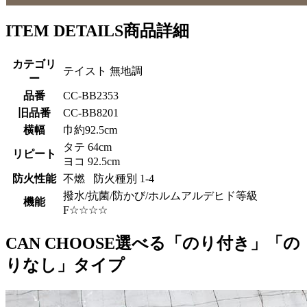
ITEM DETAILS
商品詳細
カテゴリ
テイスト 無地調
ー
品番
CC-BB2353
旧品番
CC-BB8201
横幅
巾約92.5cm
タテ 64cm
リピート
ヨコ 92.5cm
防火性能
不燃 防火種別 1-4
撥水/抗菌/防かび/ホルムアルデヒド等級
機能
F☆☆☆☆
CAN CHOOSE
選べる「のり付き」「の
りなし」タイプ