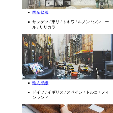
国産壁紙
サンゲツ / 東リ / トキワ / ルノン / シンコー
ル / リリカラ
輸入壁紙
ドイツ / イギリス / スペイン / トルコ / フィ
ンランド