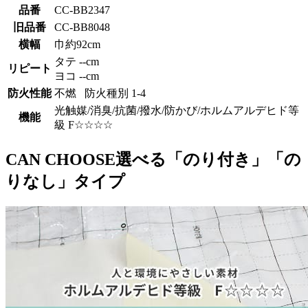
品番
CC-BB2347
旧品番
CC-BB8048
横幅
巾約92cm
タテ --cm
リピート
ヨコ --cm
防火性能
不燃 防火種別 1-4
光触媒/消臭/抗菌/撥水/防かび/ホルムアルデヒド等
機能
級 F☆☆☆☆
CAN CHOOSE
選べる「のり付き」「の
りなし」タイプ