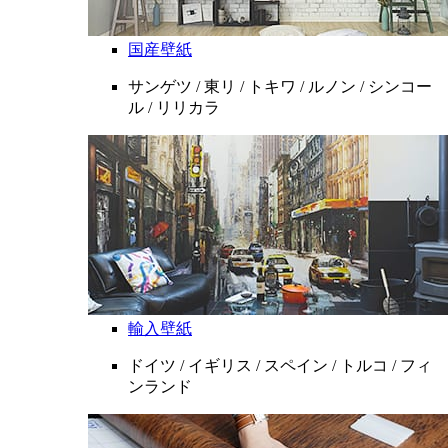
国産壁紙
サンゲツ / 東リ / トキワ / ルノン / シンコー
ル / リリカラ
輸入壁紙
ドイツ / イギリス / スペイン / トルコ / フィ
ンランド