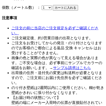
個数（メートル数） ：
注意事項
ご注文の前に当店のご注文規定を必ずご確認くださ
い。
ご注文確定後、約3営業日後の出荷となります。
ご注文をお受けしてからの発注・のり付けとなります
のでお客様のご都合による返品 交換 キャンセル はお
受けすることができません。
画像の色と実際の色が異なって見える場合がありま
す。ご不安な場合は、必ず事前にサンプルでカラーの
確認をお願いします。→
サンプル請求はこちら
出荷後の住所・送付先の変更は転送料が必要となりま
すので、ご注文前にお届け先住所を必ずご確認くださ
い。
のり付き壁紙は2週間以内にご使用ください。糊が乾き
壁紙かきれいに張り付かなくなります。
【お届け時の状態について】
壁紙の端にメーカー入荷時の伝票が直接貼付されてい