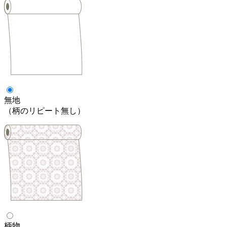
無地
（柄のリピート無し）
柄物