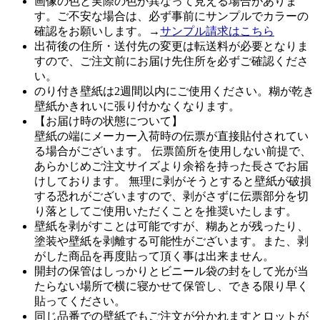
画像の色と実際の色が異なって見える場合がありま
す。ご不安な場合は、必ず事前にサンプルでカラーの
確認をお願いします。→
サンプル請求はこちら
出荷後の住所・送付先の変更は転送料が必要となりま
すので、ご注文前にお届け先住所を必ずご確認くださ
い。
のり付き壁紙は2週間以内にご使用ください。糊が乾き
壁紙かきれいに張り付かなくなります。
【お届け時の状態について】
壁紙の端にメーカー入荷時の伝票が直接貼付されてい
る場合がございます。 伝票箇所を使用しない前提で、
あらかじめご注文サイズより余裕を持った長さでお届
けしております。 無理に剥がそうとすると壁紙が破損
する恐れがございますので、剥がさずに伝票部分を切
り落としてご使用いただくことを推奨いたします。
壁紙を剥がすことは可能ですが、糊あとが残ったり、
塗装や壁紙を剥離する可能性がございます。また、剥
がした商品を再度貼って頂く事は出来ません。
開封の保管はしっかりとビニール袋の封をして光が当
たらない場所で横に寝かせて保管し、できる限り早く
貼ってください。
同じ品番での壁紙でもご注文が分かれますとロットが