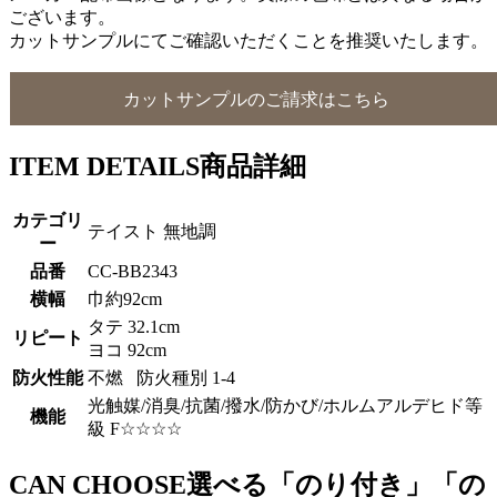
ございます。
カットサンプルにてご確認いただくことを推奨いたします。
カットサンプルのご請求はこちら
ITEM DETAILS
商品詳細
カテゴリ
テイスト 無地調
ー
品番
CC-BB2343
横幅
巾約92cm
タテ 32.1cm
リピート
ヨコ 92cm
防火性能
不燃 防火種別 1-4
光触媒/消臭/抗菌/撥水/防かび/ホルムアルデヒド等
機能
級 F☆☆☆☆
CAN CHOOSE
選べる「のり付き」「の