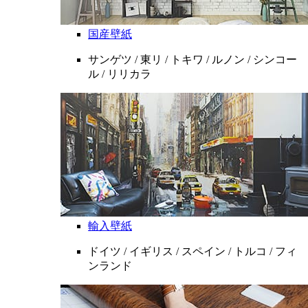
国産壁紙
サンゲツ / 東リ / トキワ / ルノン / シンコー
ル / リリカラ
輸入壁紙
ドイツ / イギリス / スペイン / トルコ / フィ
ンランド