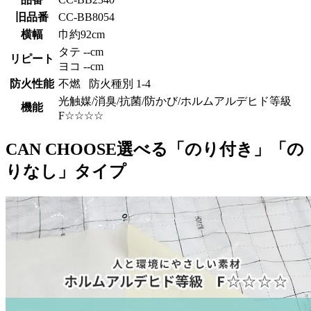
旧品番
CC-BB8054
横幅
巾約92cm
タテ --cm
リピート
ヨコ --cm
防火性能
不燃 防火種別 1-4
光触媒/消臭/抗菌/防かび/ホルムアルデヒド等級
機能
F☆☆☆☆
CAN CHOOSE
選べる「のり付き」「の
りなし」タイプ