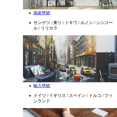
国産壁紙
サンゲツ / 東リ / トキワ / ルノン / シンコー
ル / リリカラ
輸入壁紙
ドイツ / イギリス / スペイン / トルコ / フィ
ンランド