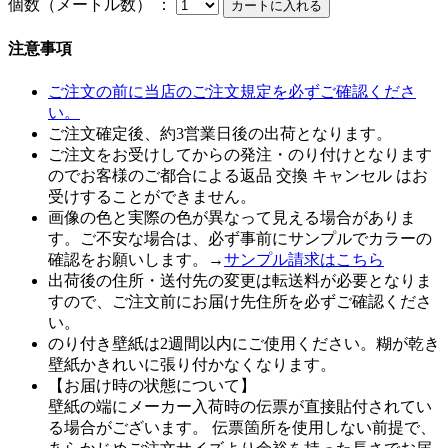
個数（メートル数） ：
注意事項
ご注文の前に当店のご注文規定を必ずご確認くださ
い。
ご注文確定後、約3営業日後の出荷となります。
ご注文をお受けしてからの発注・のり付けとなります
のでお客様のご都合による返品 交換 キャンセル はお
受けすることができません。
画像の色と実際の色が異なって見える場合がありま
す。ご不安な場合は、必ず事前にサンプルでカラーの
確認をお願いします。→
サンプル請求はこちら
出荷後の住所・送付先の変更は転送料が必要となりま
すので、ご注文前にお届け先住所を必ずご確認くださ
い。
のり付き壁紙は2週間以内にご使用ください。糊が乾き
壁紙かきれいに張り付かなくなります。
【お届け時の状態について】
壁紙の端にメーカー入荷時の伝票が直接貼付されてい
る場合がございます。 伝票箇所を使用しない前提で、