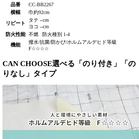
品番
CC-BB2267
横幅
巾約92cm
タテ --cm
リピート
ヨコ --cm
防火性能
不燃 防火種別 1-4
撥水/抗菌/防かび/ホルムアルデヒド等級
機能
F☆☆☆☆
CAN CHOOSE
選べる「のり付き」「の
りなし」タイプ