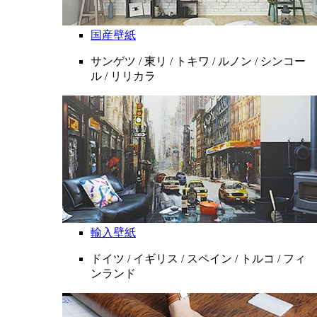
国産壁紙
サンゲツ / 東リ / トキワ / ルノン / シンコー
ル / リリカラ
輸入壁紙
ドイツ / イギリス / スペイン / トルコ / フィ
ンランド