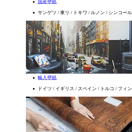
国産壁紙
サンゲツ / 東リ / トキワ / ルノン / シンコール
輸入壁紙
ドイツ / イギリス / スペイン / トルコ / フ