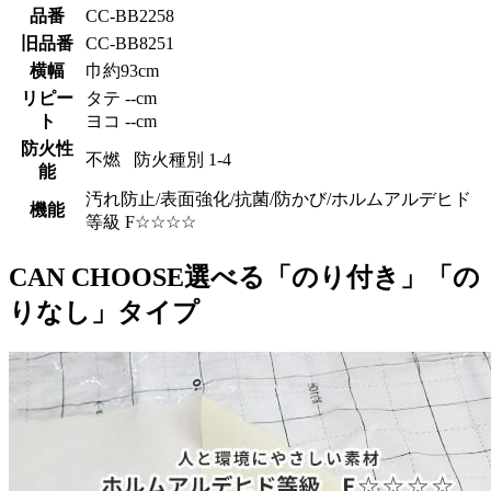
品番
CC-BB2258
旧品番
CC-BB8251
横幅
巾約93cm
リピー
タテ --cm
ト
ヨコ --cm
防火性
不燃 防火種別 1-4
能
汚れ防止/表面強化/抗菌/防かび/ホルムアルデヒド
機能
等級 F☆☆☆☆
CAN CHOOSE
選べる「のり付き」「の
りなし」タイプ