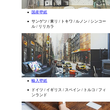
国産壁紙
サンゲツ / 東リ / トキワ / ルノン / シンコー
ル / リリカラ
輸入壁紙
ドイツ / イギリス / スペイン / トルコ / フィ
ンランド