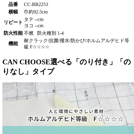
品番
CC-BB2253
横幅
巾約92.5cm
タテ --cm
リピート
ヨコ --cm
防火性能
不燃 防火種別 1-4
耐クラック/抗菌/撥水/防かび/ホルムアルデヒド等
機能
級 F☆☆☆☆
CAN CHOOSE
選べる「のり付き」「の
りなし」タイプ