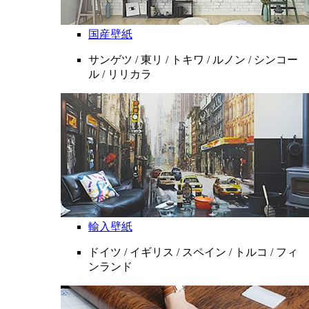
国産壁紙
サンゲツ / 東リ / トキワ / ルノン / シンコー
ル / リリカラ
輸入壁紙
ドイツ / イギリス / スペイン / トルコ / フィ
ンランド