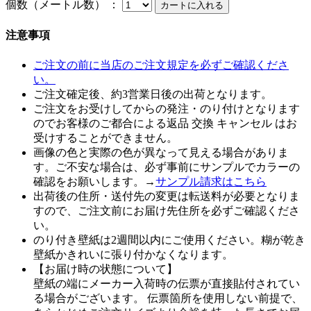
個数（メートル数） ：
注意事項
ご注文の前に当店のご注文規定を必ずご確認くださ
い。
ご注文確定後、約3営業日後の出荷となります。
ご注文をお受けしてからの発注・のり付けとなります
のでお客様のご都合による返品 交換 キャンセル はお
受けすることができません。
画像の色と実際の色が異なって見える場合がありま
す。ご不安な場合は、必ず事前にサンプルでカラーの
確認をお願いします。→
サンプル請求はこちら
出荷後の住所・送付先の変更は転送料が必要となりま
すので、ご注文前にお届け先住所を必ずご確認くださ
い。
のり付き壁紙は2週間以内にご使用ください。糊が乾き
壁紙かきれいに張り付かなくなります。
【お届け時の状態について】
壁紙の端にメーカー入荷時の伝票が直接貼付されてい
る場合がございます。 伝票箇所を使用しない前提で、